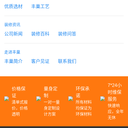
优质选材
丰巢工艺
装修资讯
公司新闻
装修百科
装修问答
走进丰巢
丰巢简介
客户见证
联系我们
7*24小
价格保
量身定
环保承
时维保
证
制
诺
服务
清单式报
一对一量
所有材料
快速响
价，价格
身定制设
均保证为
应，全年
透明
计方案
环保材料
无休