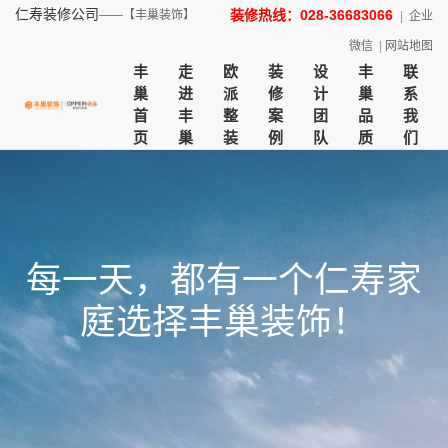
仁寿装修公司
装修热线：028-36683066
——【丰巢装饰】
|
企业
微信
|
网站地图
丰
走
欧
装
设
丰
联
巢
进
派
修
计
巢
系
首
丰
整
案
团
品
我
页
巢
装
例
队
质
们
每一天，都有一个仁寿家
庭选择丰巢装饰！