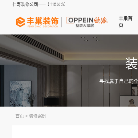
仁寿装修公司
——【丰巢装饰】
丰巢首
页
装
寻找属于自己的
首页
>
装修案例