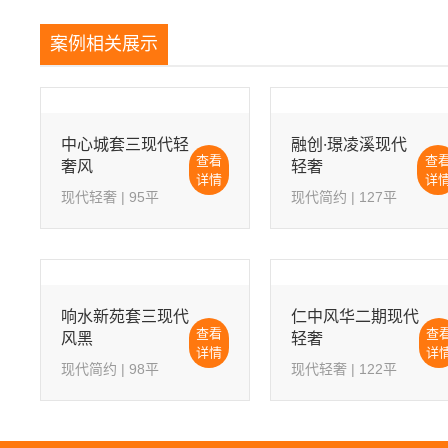
案例相关展示
中心城套三现代轻
融创·璟凌溪现代
查看
查
奢风
轻奢
详情
详
现代轻奢 | 95平
现代简约 | 127平
响水新苑套三现代
仁中风华二期现代
查看
查
风黑
轻奢
详情
详
现代简约 | 98平
现代轻奢 | 122平